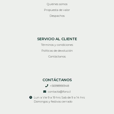
Quiénes somos
Propuesta de valor
Despachos
SERVICIO AL CLIENTE
Términos y condiciones
Políticas de devolución
Contáctanos
CONTÁCTANOS
+56998990948
contacto@fors.cl
Lun a Vie 9 a 19 hrs Sab de 9 a 14 hrs
Domingos y festivos cerrado