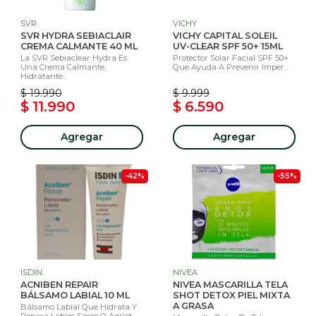
SVR
VICHY
SVR HYDRA SEBIACLAIR
VICHY CAPITAL SOLEIL
CREMA CALMANTE 40 ML
UV-CLEAR SPF 50+ 15ML
La SVR Sebiaclear Hydra Es
Protector Solar Facial SPF 50+
Una Crema Calmante,
Que Ayuda A Prevenir Imper...
Hidratante...
$ 19.990
$ 9.999
$ 11.990
$ 6.590
Agregar
Agregar
-42%
-55%
ISDIN
NIVEA
ACNIBEN REPAIR
NIVEA MASCARILLA TELA
BÁLSAMO LABIAL 10 ML
SHOT DETOX PIEL MIXTA
A GRASA
Bálsamo Labial Que Hidrata Y
Repara Labios Secos O Agriet...