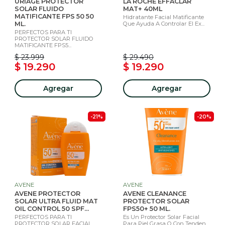
URIAGE PROTECTOR
LA ROCHE EFFACLAR
SOLAR FLUIDO
MAT+ 40ML
MATIFICANTE FPS 50 50
Hidratante Facial Matificante
ML.
Que Ayuda A Controlar El Ex...
PERFECTOS PARA TI
PROTECTOR SOLAR FLUIDO
MATIFICANTE FPS5...
$ 23.999
$ 29.490
$ 19.290
$ 19.290
Agregar
Agregar
-21%
-20%
AVENE
AVENE
AVENE PROTECTOR
AVENE CLEANANCE
SOLAR ULTRA FLUID MAT
PROTECTOR SOLAR
OIL CONTROL 50 SPF...
FPS50+ 50 ML.
PERFECTOS PARA TI
Es Un Protector Solar Facial
PROTECTOR SOLAR FACIAL
Para Piel Grasa O Con Tenden...