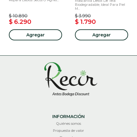
Mascarilla Detox De Tela
Biodegradable, Ideal Para Piel
M...
$ 10.890
$ 3.990
$ 6.290
$ 1.790
Agregar
Agregar
INFORMACIÓN
Quiénes somos
Propuesta de valor