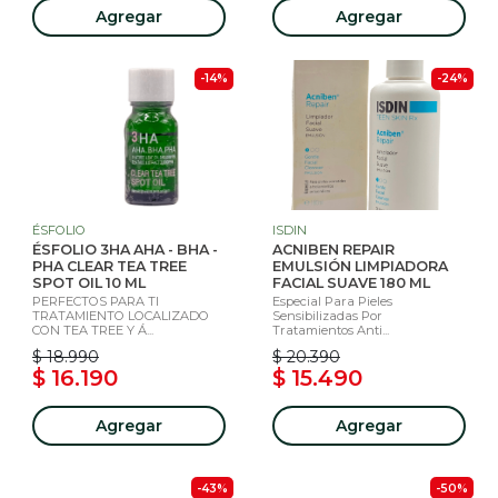
Agregar
Agregar
-14%
-24%
ÉSFOLIO
ISDIN
ÉSFOLIO 3HA AHA - BHA -
ACNIBEN REPAIR
PHA CLEAR TEA TREE
EMULSIÓN LIMPIADORA
SPOT OIL 10 ML
FACIAL SUAVE 180 ML
PERFECTOS PARA TI
Especial Para Pieles
TRATAMIENTO LOCALIZADO
Sensibilizadas Por
CON TEA TREE Y Á...
Tratamientos Anti...
$ 18.990
$ 20.390
$ 16.190
$ 15.490
Agregar
Agregar
-43%
-50%