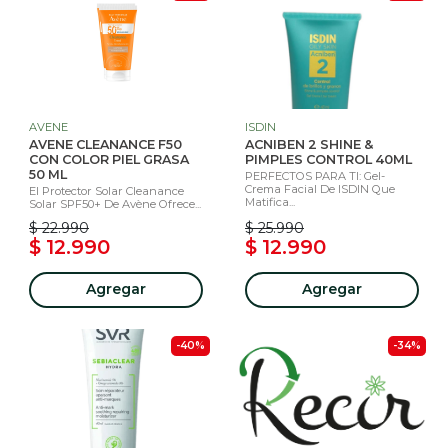
AVENE
ISDIN
AVENE CLEANANCE F50
ACNIBEN 2 SHINE &
CON COLOR PIEL GRASA
PIMPLES CONTROL 40ML
50 ML
PERFECTOS PARA TI: Gel-
Crema Facial De ISDIN Que
El Protector Solar Cleanance
Matifica...
Solar SPF50+ De Avène Ofrece...
$ 22.990
$ 25.990
$ 12.990
$ 12.990
Agregar
Agregar
-40%
-34%