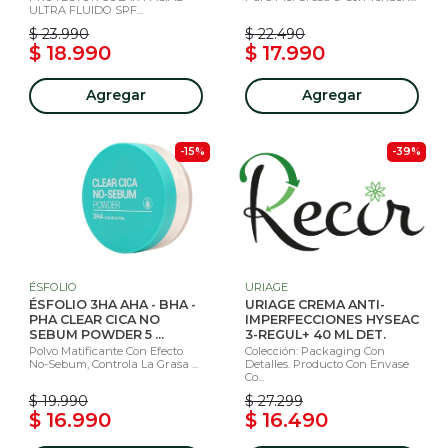
ULTRA FLUIDO SPF...
$ 23.990
$ 22.490
$ 18.990
$ 17.990
Agregar
Agregar
-15%
-39%
ÉSFOLIO
URIAGE
ÉSFOLIO 3HA AHA - BHA -
URIAGE CREMA ANTI-
PHA CLEAR CICA NO
IMPERFECCIONES HYSEAC
SEBUM POWDER 5 ...
3-REGUL+ 40 ML DET.
Polvo Matificante Con Efecto
Colección: Packaging Con
No-Sebum, Controla La Grasa ...
Detalles. Producto Con Envase
Co...
$ 19.990
$ 27.299
$ 16.990
$ 16.490