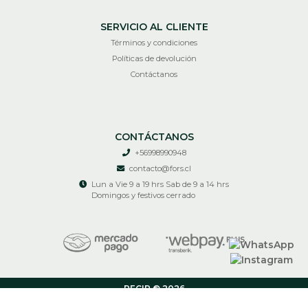
SERVICIO AL CLIENTE
Términos y condiciones
Políticas de devolución
Contáctanos
CONTÁCTANOS
+56998990948
contacto@fors.cl
Lun a Vie 9 a 19 hrs Sab de 9 a 14 hrs
Domingos y festivos cerrado
RECIR © 2026
¿Te gusta mi tienda? Yo vendo con
Bsale