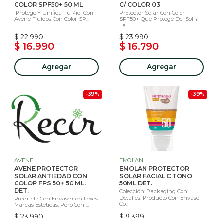
COLOR SPF50+ 50 ML
C/ COLOR 03
¡Protege Y Unifica Tu Piel Con
Protector Solar Con Color
Avene Fluidos Con Color SP...
SPF50+ Que Protege Del Sol Y
La...
$ 22.990
$ 23.990
$ 16.990
$ 16.790
Agregar
Agregar
-39%
-39%
AVENE
EMOLAN
AVENE PROTECTOR
EMOLAN PROTECTOR
SOLAR ANTIEDAD CON
SOLAR FACIAL C TONO
COLOR FPS 50+ 50 ML.
50ML DET.
DET.
Colección: Packaging Con
Detalles. Producto Con Envase
Producto Con Envase Con Leves
Co...
Marcas Estéticas, Pero Con ...
$ 23.990
$ 9.399