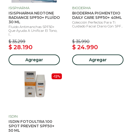
ISISPHARMA
BIODERMA
ISISPHARMA NEOTONE
BIODERMA PIGMENTDIO
RADIANCE SPF50+ FLUÍDO
DAILY CARE SPF50+ 40ML
30 ML
Colección Perfectos Para Ti
Cuidado Facial Diario Con SPF...
Fluido Antimanchas SPF50+
Que Ayuda A Unificar El Tono,
I...
$ 35.299
$ 35.990
$ 28.190
$ 24.990
Agregar
Agregar
-12%
ISDIN
ISDIN FOTOULTRA 100
SPOT PREVENT SPF50+
50 ML