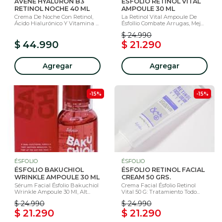
AVENE HYALURON B3
ÉSFOLIO RETINOL VITAL
RETINOL NOCHE 40 ML
AMPOULE 30 ML
Crema De Noche Con Retinol,
La Retinol Vital Ampoule De
Ácido Hialurónico Y Vitamina ...
Ésfollio Combate Arrugas, Mej...
$ 24.990
$ 44.990
$ 21.290
Agregar
Agregar
-15%
-15%
ÉSFOLIO
ÉSFOLIO
ÉSFOLIO BAKUCHIOL
ÉSFOLIO RETINOL FACIAL
WRINKLE AMPOULE 30 ML
CREAM 50 GRS.
Sérum Facial Ésfolio Bakuchiol
Crema Facial Ésfolio Retinol
Wrinkle Ampoule 30 Ml, Alt...
Vital 50 G: Tratamiento Todo...
$ 24.990
$ 24.990
$ 21.290
$ 21.290