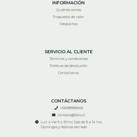
INFORMACIÓN
Quiénes somos
Propuesta de valor
Despachos
SERVICIO AL CLIENTE
Términos y condiciones
Políticas de devolución
Contáctanos
CONTÁCTANOS
+56998990948
contacto@fors.cl
Lun a Vie 9 a 19 hrs Sab de 9 a 14 hrs
Domingos y festivos cerrado