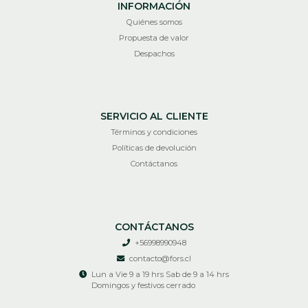
INFORMACIÓN
Quiénes somos
Propuesta de valor
Despachos
SERVICIO AL CLIENTE
Términos y condiciones
Políticas de devolución
Contáctanos
CONTÁCTANOS
+56998990948
contacto@fors.cl
Lun a Vie 9 a 19 hrs Sab de 9 a 14 hrs
Domingos y festivos cerrado