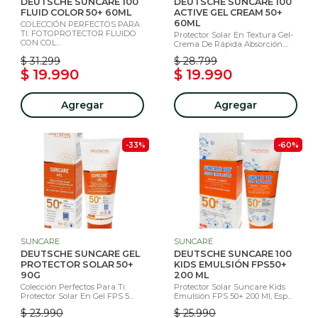
DEUTSCHE SUNCARE 100
DEUTSCHE SUNCARE 100
FLUID COLOR 50+ 60ML
ACTIVE GEL CREAM 50+
60ML
COLECCIÓN PERFECTOS PARA
TI. FOTOPROTECTOR FLUIDO
Protector Solar En Textura Gel-
CON COL...
Crema De Rápida Absorción....
$ 31.299
$ 28.799
$ 19.990
$ 19.990
Agregar
Agregar
-33%
-60%
SUNCARE
SUNCARE
DEUTSCHE SUNCARE GEL
DEUTSCHE SUNCARE 100
PROTECTOR SOLAR 50+
KIDS EMULSIÓN FPS50+
90G
200 ML
Colección Perfectos Para Ti:
Protector Solar Suncare Kids
Protector Solar En Gel FPS 5...
Emulsión FPS 50+ 200 Ml, Esp...
$ 23.990
$ 25.990