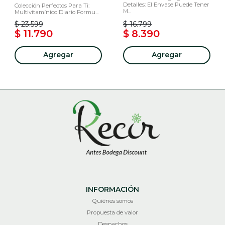
Detalles: El Envase Puede Tener
Colección Perfectos Para Ti:
M...
Multivitamínico Diario Formu...
$ 23.599
$ 16.799
$ 11.790
$ 8.390
Agregar
Agregar
INFORMACIÓN
Quiénes somos
Propuesta de valor
Despachos