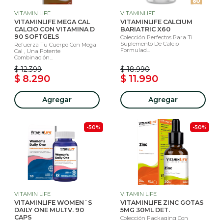
VITAMIN LIFE
VITAMINLIFE
VITAMINLIFE MEGA CAL
VITAMINLIFE CALCIUM
CALCIO CON VITAMINA D
BARIATRIC X60
90 SOFTGELS
Colección Perfectos Para Ti
Suplemento De Calcio
Refuerza Tu Cuerpo Con Mega
Formulad...
Cal , Una Potente
Combinación...
$ 12.399
$ 18.990
$ 8.290
$ 11.990
Agregar
Agregar
-50%
-50%
VITAMIN LIFE
VITAMIN LIFE
VITAMINLIFE WOMEN´S
VITAMINLIFE ZINC GOTAS
DAILY ONE MULTV. 90
5MG 30ML DET.
CAPS
Colección Packaging Con