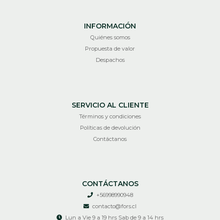
INFORMACIÓN
Quiénes somos
Propuesta de valor
Despachos
SERVICIO AL CLIENTE
Términos y condiciones
Políticas de devolución
Contáctanos
CONTÁCTANOS
+56998990948
contacto@fors.cl
Lun a Vie 9 a 19 hrs Sab de 9 a 14 hrs