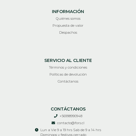
INFORMACIÓN
Quiénes somos
Propuesta de valor
Despachos
SERVICIO AL CLIENTE
Términos y condiciones
Políticas de devolución
Contáctanos
CONTÁCTANOS
+56998990948
contacto@fors.cl
Lun a Vie 9 a 19 hrs Sab de 9 a 14 hrs
Domingos y festivos cerrado