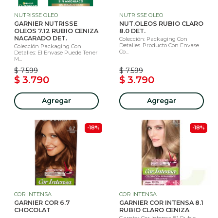
NUTRISSE OLEO
NUTRISSE OLEO
GARNIER NUTRISSE
NUT.OLEOS RUBIO CLARO
OLEOS 7.12 RUBIO CENIZA
8.0 DET.
NACARADO DET.
Colección: Packaging Con
Detalles. Producto Con Envase
Colección Packaging Con
Co...
Detalles: El Envase Puede Tener
M...
$ 7.599
$ 7.599
$ 3.790
$ 3.790
Agregar
Agregar
-18%
-18%
COR INTENSA
COR INTENSA
GARNIER COR 6.7
GARNIER COR INTENSA 8.1
CHOCOLAT
RUBIO CLARO CENIZA
Garnier Cor Intensa 8.1 Rubio