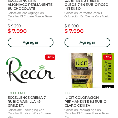
EXCELLENCE SIN
GARNIER NUTRISSE
AMONIACO PERMANENTE
OLEOS 7.64 RUBIO ROJO
6U CHOCOLATE
INTENSO
Colección Packaging Con
Colección Perfectos Para Ti
Detalles: El Envase Puede Tener
Coloración En Crema Con Aceit...
M...
$ 9.299
$ 8.990
$ 7.990
$ 7.990
Agregar
Agregar
-40%
-31%
EXCELLENCE
ILICIT
EXCELLENCE CREMA 7
ILICIT COLORACIÓN
RUBIO VAINILLA 45
PERMANENTE 8.1 RUBIO
GRS.DET.
CLARO CENIZA
Colección: Packaging Con
Colección Packaging Con
Detalles. Producto Con Envase
Detalles: El Envase Puede Tener
Co...
M...