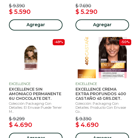
$ 9.390
$ 7.690
$ 5.590
$ 5.290
Agregar
Agregar
-49%
-50%
EXCELLENCE
EXCELLENCE
EXCELLENCE SIN
EXCELLENCE CREMA
AMONIACO PERMANENTE
EXTRA PROFUNDOS 400
6U CHOCOLATE DET.
CASTAÑO 45 GRS.DET.
Colección Packaging Con
Colección: Packaging Con
Detalles: El Envase Puede Tener
Detalles. Producto Con Envase
M...
Co...
$ 9.299
$ 9.390
$ 4.690
$ 4.690
Agregar
Agregar