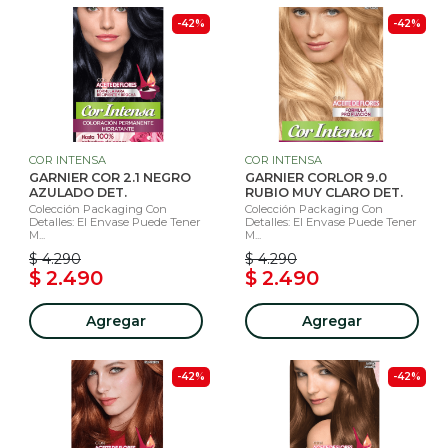
-42%
-42%
COR INTENSA
COR INTENSA
GARNIER COR 2.1 NEGRO
GARNIER CORLOR 9.0
AZULADO DET.
RUBIO MUY CLARO DET.
Colección Packaging Con
Colección Packaging Con
Detalles: El Envase Puede Tener
Detalles: El Envase Puede Tener
M...
M...
$ 4.290
$ 4.290
$ 2.490
$ 2.490
Agregar
Agregar
-42%
-42%