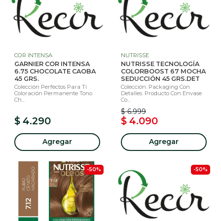
COR INTENSA
NUTRISSE
GARNIER COR INTENSA
NUTRISSE TECNOLOGÍA
6.75 CHOCOLATE CAOBA
COLORBOOST 67 MOCHA
45 GRS.
SEDUCCIÓN 45 GRS.DET
Colección Perfectos Para Ti
Colección: Packaging Con
Coloración Permanente Tono
Detalles. Producto Con Envase
Ch...
Co...
$ 6.999
$ 4.290
$ 4.090
Agregar
Agregar
-50%
-50%