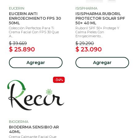
EUCERIN
ISISPHARMA
EUCERIN ANTI
ISISPHARMA RUBORIL
ENROJECIMIENTO FPS 30
PROTECTOR SOLAR SPF
50ML
50+ 40 ML
Colección Perfectos Para Ti
Ruboril SPF 50+ Protege Y
Crema Facial Con FPS 30 Que
Calma Pieles Con
A...
Enrojecimiento...
$ 39.669
$ 29.290
$ 25.890
$ 23.090
Agregar
Agregar
-34%
BIODERMA
BIODERMA SENSIBIO AR
40ML
Crema Calmante Facial Que