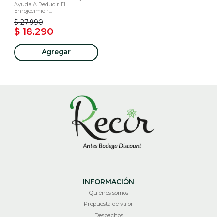
Ayuda A Reducir El
Enrojecimien...
$ 27.990
$ 18.290
Agregar
INFORMACIÓN
Quiénes somos
Propuesta de valor
Despachos