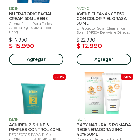
ISDIN
AVENE
NUTRATOPIC FACIAL
AVENE CLEANANCE F50
CREAM 50ML BEBÉ
CON COLOR PIEL GRASA
50 ML
Crema Facial Para Pieles
Atópicas Que Alivia Picor,
El Protector Solar Cleanance
Enroj...
Solar SPF50+ De Avène Ofrece...
$ 17.990
$ 22.990
$ 15.990
$ 12.990
Agregar
Agregar
-50%
-50%
ISDIN
ISDIN
ACNIBEN 2 SHINE &
BABY NATURALS POMADA
PIMPLES CONTROL 40ML
REGENERADORA ZINC
40% 50ML
PERFECTOS PARA TI: Gel-
Crema Facial De ISDIN Que
Colección Perfectos Para Ti