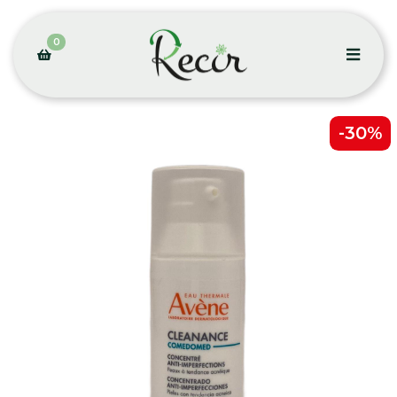
0
-30%