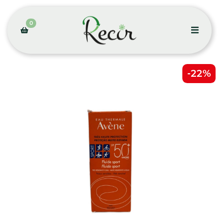
0
-22%