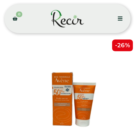
0
-26%