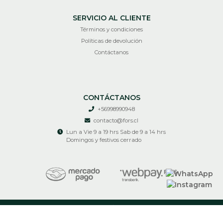
SERVICIO AL CLIENTE
Términos y condiciones
Políticas de devolución
Contáctanos
CONTÁCTANOS
+56998990948
contacto@fors.cl
Lun a Vie 9 a 19 hrs Sab de 9 a 14 hrs
Domingos y festivos cerrado
RECIR © 2026
¿Te gusta mi tienda? Yo vendo con
Bsale