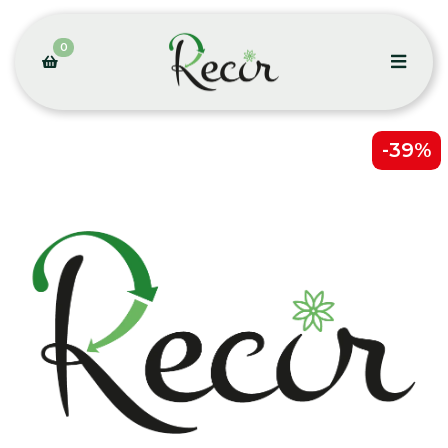
0
-39%