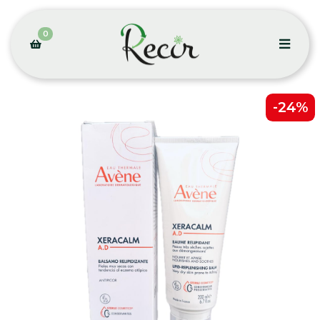
0
-24%