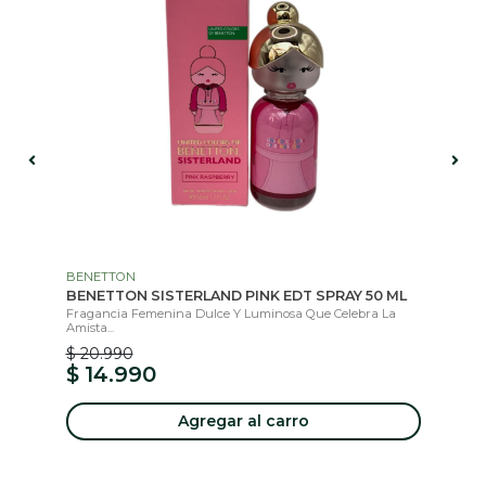
BENETTON
IS
BENETTON SISTERLAND PINK EDT SPRAY 50 ML
IS
..
Fragancia Femenina Dulce Y Luminosa Que Celebra La
Col
Amista...
$ 20.990
$ 
$ 14.990
$
Agregar al carro