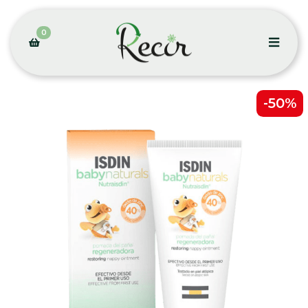
0
-50%