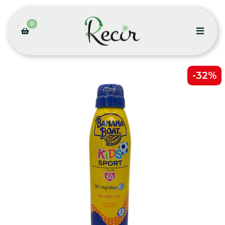
0
-32%