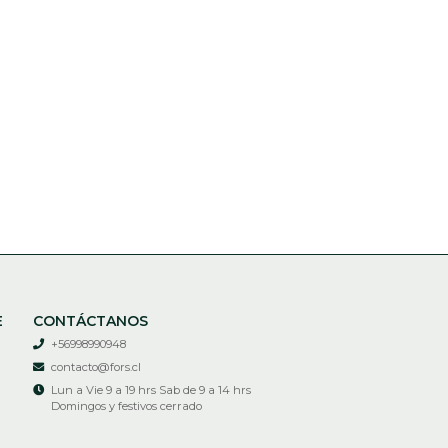
E
CONTÁCTANOS
+56998990948
contacto@fors.cl
Lun a Vie 9 a 19 hrs Sab de 9 a 14 hrs
Domingos y festivos cerrado