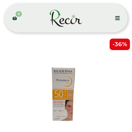
0
-36%