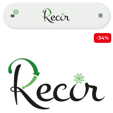
0
-34%