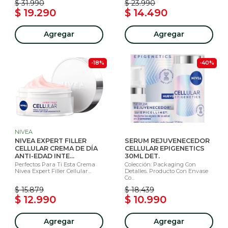
$ 31.990
$ 23.990
$ 19.290
$ 14.490
Agregar
Agregar
-18%
-40%
NIVEA
NIVEA EXPERT FILLER
SERUM REJUVENECEDOR
CELLULAR CREMA DE DÍA
CELLULAR EPIGENETICS
ANTI-EDAD INTE...
30ML DET.
Perfectos Para Ti Esta Crema
Colección: Packaging Con
Nivea Expert Filler Cellular...
Detalles. Producto Con Envase
Co...
$ 15.879
$ 18.439
$ 12.990
$ 10.990
Agregar
Agregar