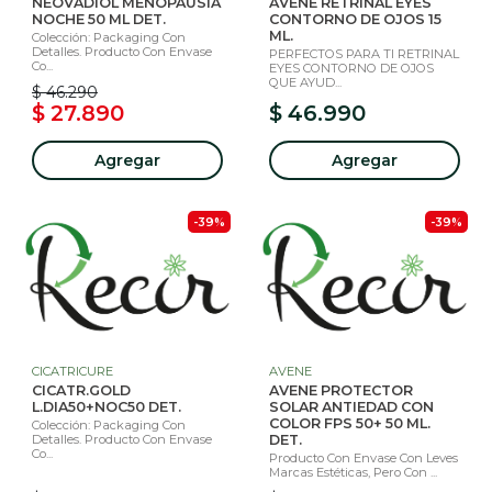
NEOVADIOL MENOPAUSIA
AVENE RETRINAL EYES
NOCHE 50 ML DET.
CONTORNO DE OJOS 15
ML.
Colección: Packaging Con
Detalles. Producto Con Envase
PERFECTOS PARA TI RETRINAL
Co...
EYES CONTORNO DE OJOS
QUE AYUD...
$ 46.290
$ 27.890
$ 46.990
Agregar
Agregar
-39%
-39%
CICATRICURE
AVENE
CICATR.GOLD
AVENE PROTECTOR
L.DIA50+NOC50 DET.
SOLAR ANTIEDAD CON
COLOR FPS 50+ 50 ML.
Colección: Packaging Con
Detalles. Producto Con Envase
DET.
Co...
Producto Con Envase Con Leves
Marcas Estéticas, Pero Con ...