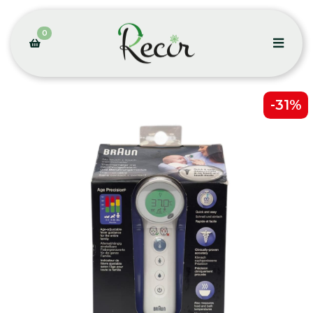
0
-31%