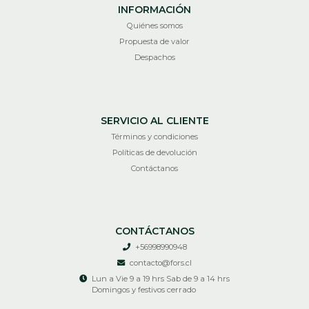
INFORMACIÓN
Quiénes somos
Propuesta de valor
Despachos
SERVICIO AL CLIENTE
Términos y condiciones
Políticas de devolución
Contáctanos
CONTÁCTANOS
+56998990948
contacto@fors.cl
Lun a Vie 9 a 19 hrs Sab de 9 a 14 hrs
Domingos y festivos cerrado