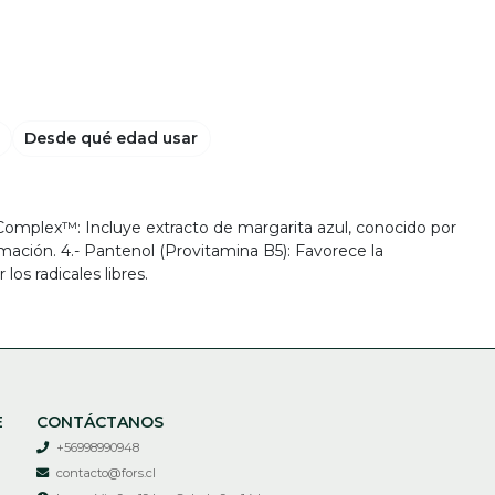
Desde qué edad usar
iv Complex™: Incluye extracto de margarita azul, conocido por
amación. 4.- Pantenol (Provitamina B5): Favorece la
os radicales libres.
E
CONTÁCTANOS
+56998990948
contacto@fors.cl