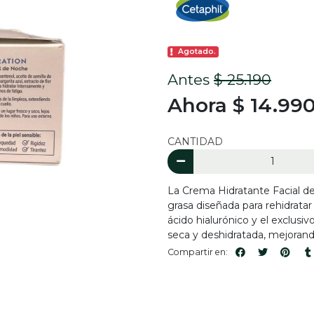
Agotado.
Antes
$ 25.190
Ahora $ 14.99
CANTIDAD
La Crema Hidratante Facial d
grasa diseñada para rehidrata
ácido hialurónico y el exclusi
seca y deshidratada, mejorand
Compartir en: