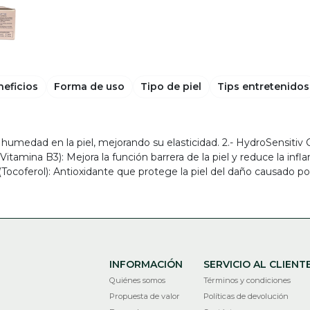
neficios
Forma de uso
Tipo de piel
Tips entretenidos
 la humedad en la piel, mejorando su elasticidad. 2.- HydroSensit
itamina B3): Mejora la función barrera de la piel y reduce la infl
Tocoferol): Antioxidante que protege la piel del daño causado por l
INFORMACIÓN
SERVICIO AL CLIENT
Quiénes somos
Términos y condiciones
Propuesta de valor
Políticas de devolución