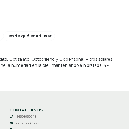
Desde qué edad usar
xato, Octisalato, Octocrileno y Oxibenzona: Filtros solares
ene la humedad en la piel, manteniéndola hidratada. 4.-
E
CONTÁCTANOS
+56998990948
contacto@fors.cl