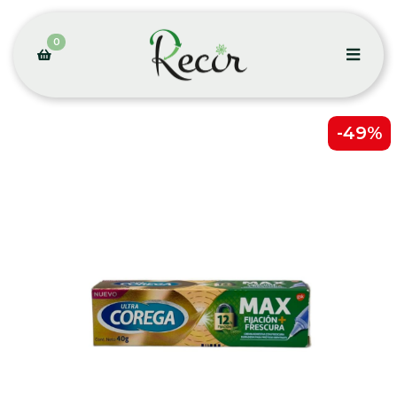
0
-49%