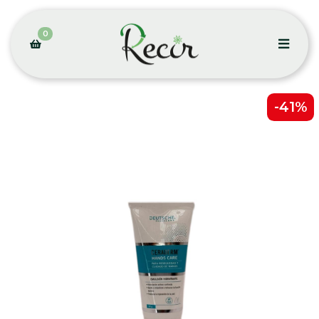
0
-41%