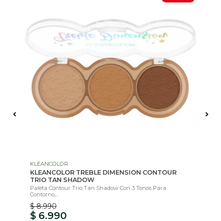
KLEANCOLOR
IS
KLEANCOLOR TREBLE DIMENSION CONTOUR
IS
TRIO TAN SHADOW
Des
Sud
Paleta Contour Trio Tan Shadow Con 3 Tonos Para
Contorno,...
$ 8.990
$ 
$ 6.990
$