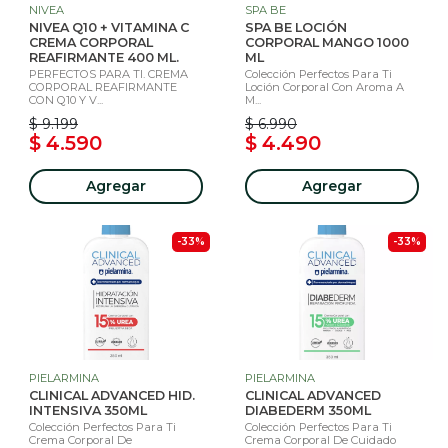
NIVEA
SPA BE
NIVEA Q10 + VITAMINA C
SPA BE LOCIÓN
CREMA CORPORAL
CORPORAL MANGO 1000
REAFIRMANTE 400 ML.
ML
PERFECTOS PARA TI. CREMA
Colección Perfectos Para Ti
CORPORAL REAFIRMANTE
Loción Corporal Con Aroma A
CON Q10 Y V...
M...
$ 9.199
$ 6.990
$ 4.590
$ 4.490
Agregar
Agregar
-33%
-33%
PIELARMINA
PIELARMINA
CLINICAL ADVANCED HID.
CLINICAL ADVANCED
INTENSIVA 350ML
DIABEDERM 350ML
Colección Perfectos Para Ti
Colección Perfectos Para Ti
Crema Corporal De
Crema Corporal De Cuidado