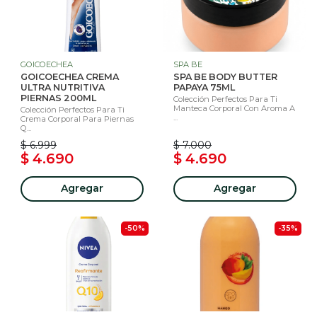
GOICOECHEA
SPA BE
GOICOECHEA CREMA
SPA BE BODY BUTTER
ULTRA NUTRITIVA
PAPAYA 75ML
PIERNAS 200ML
Colección Perfectos Para Ti
Manteca Corporal Con Aroma A
Colección Perfectos Para Ti
...
Crema Corporal Para Piernas
Q...
$ 6.999
$ 7.000
$ 4.690
$ 4.690
Agregar
Agregar
-50%
-35%