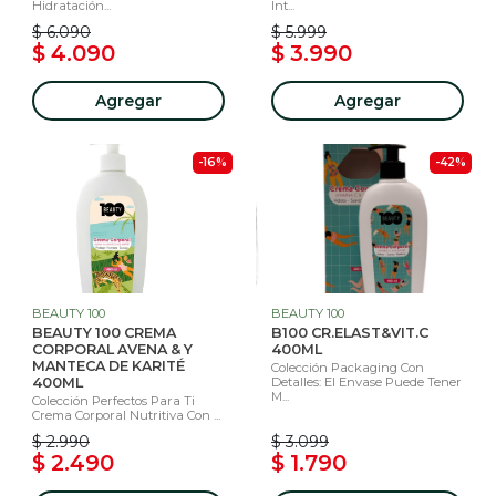
Hidratación...
Int...
$ 6.090
$ 5.999
$ 4.090
$ 3.990
Agregar
Agregar
-16%
-42%
BEAUTY 100
BEAUTY 100
BEAUTY 100 CREMA
B100 CR.ELAST&VIT.C
CORPORAL AVENA & Y
400ML
MANTECA DE KARITÉ
Colección Packaging Con
400ML
Detalles: El Envase Puede Tener
M...
Colección Perfectos Para Ti
Crema Corporal Nutritiva Con ...
$ 2.990
$ 3.099
$ 2.490
$ 1.790