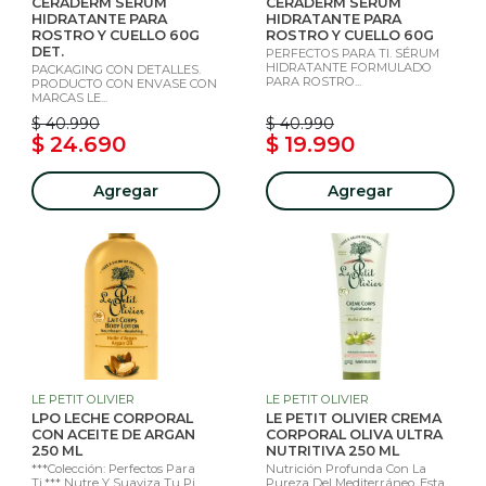
CERADERM SERUM
CERADERM SERUM
HIDRATANTE PARA
HIDRATANTE PARA
ROSTRO Y CUELLO 60G
ROSTRO Y CUELLO 60G
DET.
PERFECTOS PARA TI. SÉRUM
HIDRATANTE FORMULADO
PACKAGING CON DETALLES.
PARA ROSTRO...
PRODUCTO CON ENVASE CON
MARCAS LE...
$ 40.990
$ 40.990
$ 24.690
$ 19.990
Agregar
Agregar
LE PETIT OLIVIER
LE PETIT OLIVIER
LPO LECHE CORPORAL
LE PETIT OLIVIER CREMA
CON ACEITE DE ARGAN
CORPORAL OLIVA ULTRA
250 ML
NUTRITIVA 250 ML
***Colección: Perfectos Para
Nutrición Profunda Con La
Ti.*** Nutre Y Suaviza Tu Pi...
Pureza Del Mediterráneo. Esta