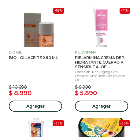
-16%
-41%
BIO OIL
PIELARMINA
BIO - OIL ACEITE X60 ML
PIELARMINA CREMA DEP.
HIDRATANTE CUERPO P.
SENSIBLE ALOE ...
Colección: Packaging Con
Detalles. Producto Con Envase
Co...
$ 10.690
$ 9.990
$ 8.990
$ 5.890
Agregar
Agregar
-33%
-33%