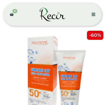
0
-60%