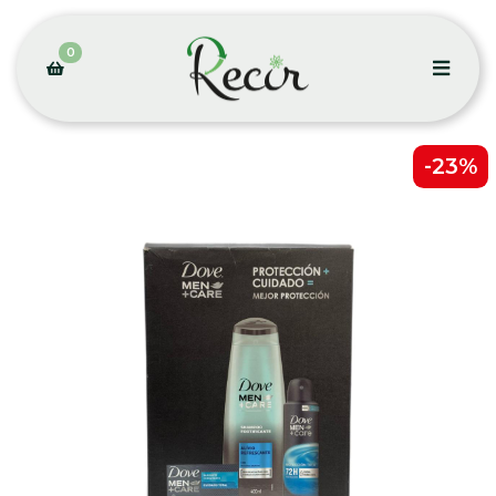
0
-23%