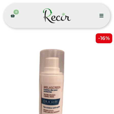
0
-16%