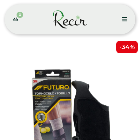
0
-34%