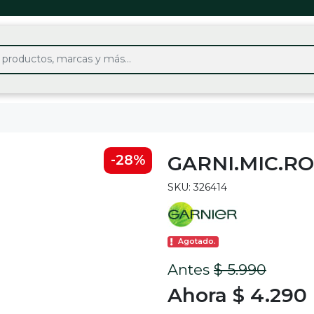
GARNI.MIC.RO
-28%
SKU: 326414
Agotado.
Antes
$ 5.990
Ahora $ 4.290