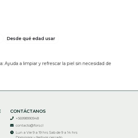
Desde qué edad usar
da: Ayuda a limpiar y refrescar la piel sin necesidad de
E
CONTÁCTANOS
+56998990948
contacto@fors.cl
Lun a Vie 9 a 19 hrs Sab de 9 a 14 hrs
Domingos y festivos cerrado