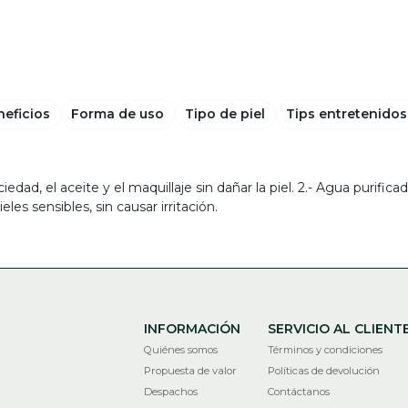
neficios
Forma de uso
Tipo de piel
Tips entretenidos
edad, el aceite y el maquillaje sin dañar la piel. 2.- Agua purifica
eles sensibles, sin causar irritación.
INFORMACIÓN
SERVICIO AL CLIENT
Quiénes somos
Términos y condiciones
Propuesta de valor
Políticas de devolución
Despachos
Contáctanos