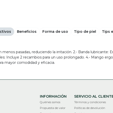
ctivos
Beneficios
Forma de uso
Tipo de piel
Tips 
n menos pasadas, reduciendo la irritación. 2.- Banda lubricante: 
es: Incluye 2 recambios para un uso prolongado. 4.- Mango ergonóm
para mayor comodidad y eficacia.
INFORMACIÓN
SERVICIO AL CLIENT
Quiénes somos
Términos y condiciones
Propuesta de valor
Políticas de devolución