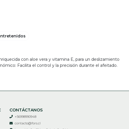
entretenidos
Enriquecida con aloe vera y vitamina E, para un deslizamiento
ico: Facilita el control y la precisión durante el afeitado.
E
CONTÁCTANOS
+56998990948
contacto@fors.cl