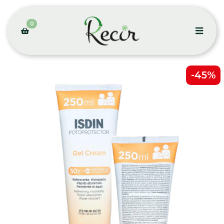
0
-45%