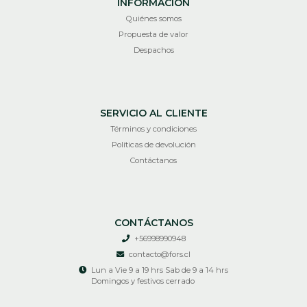
INFORMACIÓN
Quiénes somos
Propuesta de valor
Despachos
SERVICIO AL CLIENTE
Términos y condiciones
Políticas de devolución
Contáctanos
CONTÁCTANOS
+56998990948
contacto@fors.cl
Lun a Vie 9 a 19 hrs Sab de 9 a 14 hrs
Domingos y festivos cerrado