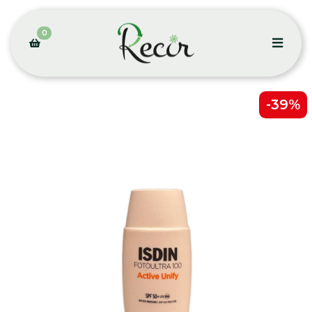
0
-39%