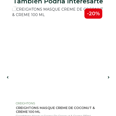
También Podría Interesarte
5%
-20%
CREIGHTONS
OR
CREIGHTONS MASQUE CREME DE COCONUT &
OG
CREME 100 ML
57
.