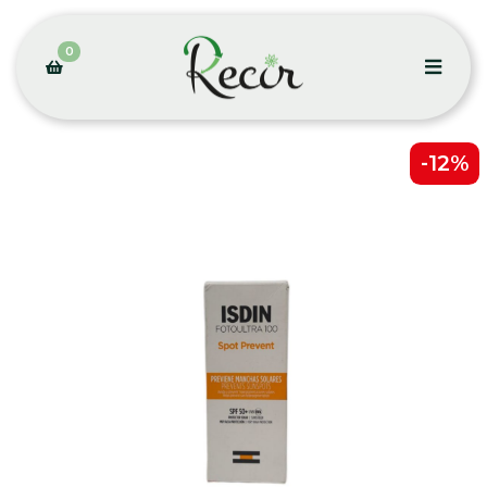
0
-12%