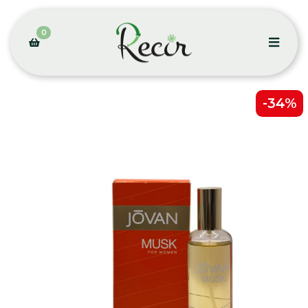
0
-34%