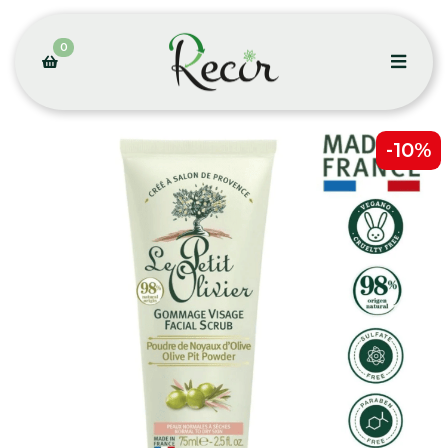
0
-10%