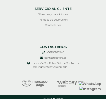
SERVICIO AL CLIENTE
Términos y condiciones
Políticas de devolución
Contáctanos
CONTÁCTANOS
+56998990948
contacto@fors.cl
Lun a Vie 9 a 19 hrs Sab de 9 a 14 hrs
Domingos y festivos cerrado
RECIR © 2026
¿Te gusta mi tienda? Yo vendo con
Bsale