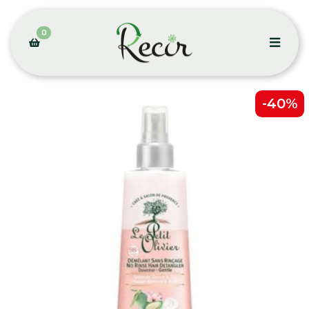
0
-40%