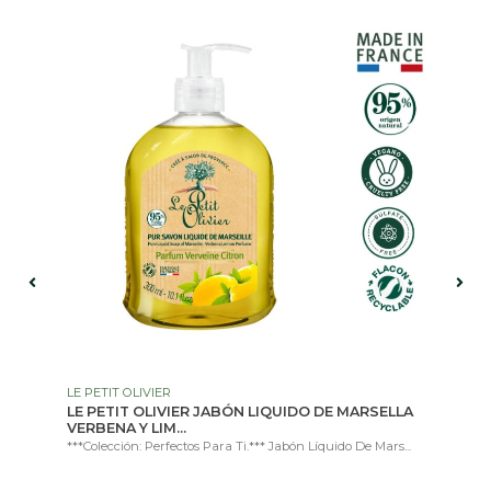
0%
LE PETIT OLIVIER
MI
S
LE PETIT OLIVIER JABÓN LIQUIDO DE MARSELLA
MI
VERBENA Y LIM...
SE
.
***Colección: Perfectos Para Ti.*** Jabón Líquido De Mars...
Bru
Env
$ 