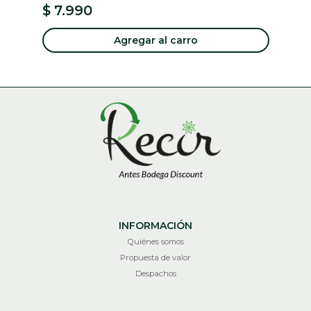
$ 7.990
$
Agregar al carro
INFORMACIÓN
Quiénes somos
Propuesta de valor
Despachos