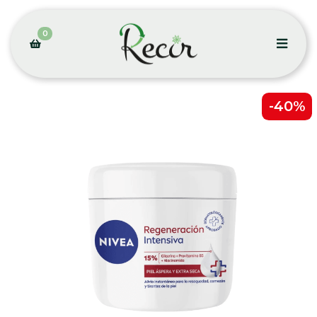
0
-40%