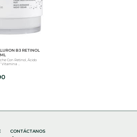
ALURON B3 RETINOL
 ML
he Con Retinol, Ácido
 Vitamina ...
90
E
CONTÁCTANOS