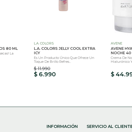
L.A. COLORS
AVENE
OS 80 ML
L.A. COLORS JELLY COOL EXTRA
AVENE HY
ICY
NOCHE 40
secas! La
Es Un Producto Único Que Ofrece Un
Crema De Noc
Toque De Brillo Refres...
Hialurónico Y
$ 11.990
$ 6.990
$ 44.9
INFORMACIÓN
SERVICIO AL CLIENT