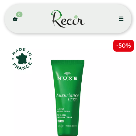
0
-50%