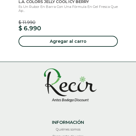
ÓN
L.A. COLORS JELLY COOL ICY BERRY
HE
65
Es Un Rubor En Barra Con Una Fórmula En Gel Fresca Que
Ap...
PE
AN
$ 11.990
$ 
$ 6.990
$
Agregar al carro
INFORMACIÓN
Quiénes somos