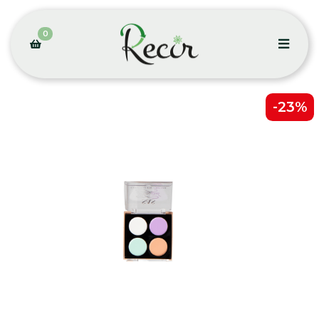
0
-23%