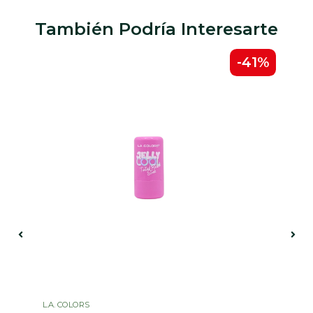
También Podría Interesarte
1%
-41%
L.A. COLORS
HE