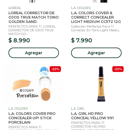
LOREAL
L.A. COLORS
LOREAL CORRECTOR DE
L.A. COLORS COVER &
OJOS TRUE MATCH TONO
CORRECT CONCEALER
GOLDEN SAND.
LIGHT MEDIUM CC572 12G
PERFECTOS PARA TI. LOREAL
Colección Perfectos Para Ti
CORRECTOR DE OJOS TRUE
Corrector En Tono Light Mediu...
MATCH GO...
$ 8.990
$ 7.990
Agregar
Agregar
-20%
-30%
L.A. COLORS
L.A. GIRL
L.A. COLORS COVER PRO
L.A. GIRL HD PRO
CONCEALER UP! STICK
CONCEAL YELLOW 991
PORCELAIN
PERFECTOS PARA TI
CORRECTOR HD PRO
PERFECTOS PARA TI