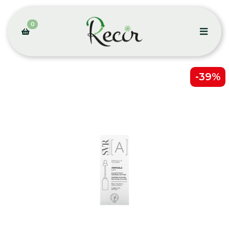
0
-39%