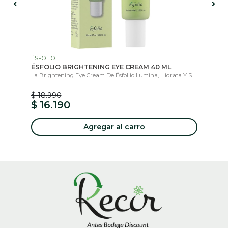
ÉSFOLIO
IS
L.
ÉSFOLIO BRIGHTENING EYE CREAM 40 ML
NU
La Brightening Eye Cream De Ésfollio Ilumina, Hidrata Y S...
Cre
$ 18.990
$ 
$ 16.190
$
Agregar al carro