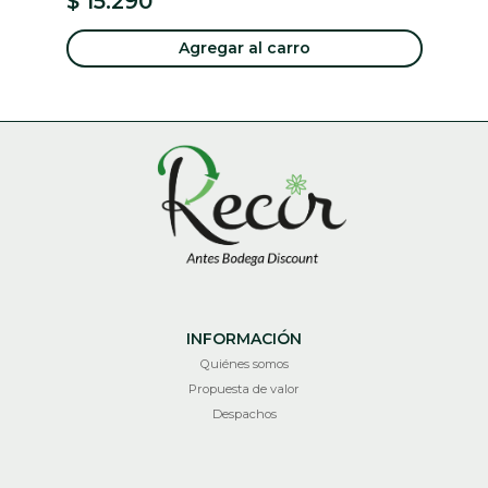
$ 15.290
$
Agregar al carro
INFORMACIÓN
Quiénes somos
Propuesta de valor
Despachos