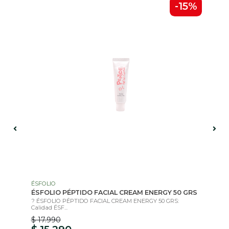
0%
-15%
ÉSFOLIO
EL
ML
ÉSFOLIO PÉPTIDO FACIAL CREAM ENERGY 50 GRS
EL
sca
? ÉSFOLIO PÉPTIDO FACIAL CREAM ENERGY 50 GRS:
For
Calidad ÉSF...
$ 17.990
$ 