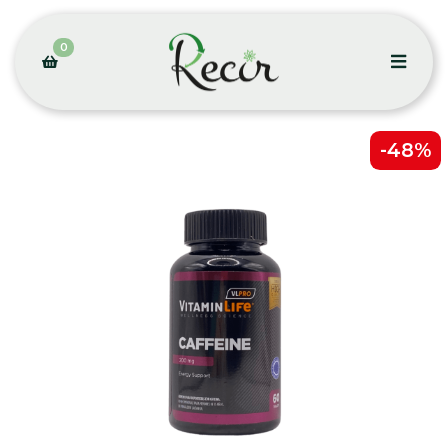
0
-48%