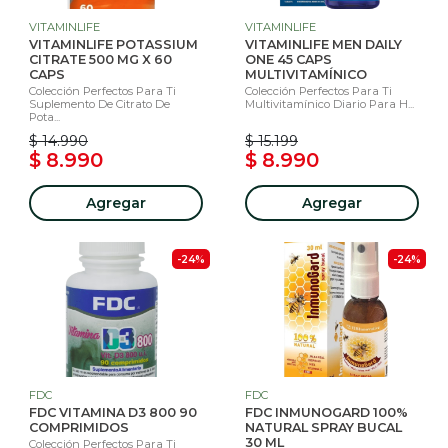
VITAMINLIFE
VITAMINLIFE
VITAMINLIFE POTASSIUM
VITAMINLIFE MEN DAILY
CITRATE 500 MG X 60
ONE 45 CAPS
CAPS
MULTIVITAMÍNICO
Colección Perfectos Para Ti
Colección Perfectos Para Ti
Suplemento De Citrato De
Multivitamínico Diario Para H...
Pota...
$ 14.990
$ 15.199
$ 8.990
$ 8.990
Agregar
Agregar
-24%
-24%
FDC
FDC
FDC VITAMINA D3 800 90
FDC INMUNOGARD 100%
COMPRIMIDOS
NATURAL SPRAY BUCAL
30 ML
Colección Perfectos Para Ti